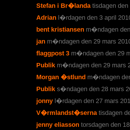
Stefan i Br�landa
tisdagen den 
Adrian
l�rdagen den 3 april 2010
bent kristiansen
m�ndagen den 
jan
m�ndagen den 29 mars 2010 
flaggpost 3
m�ndagen den 29 ma
Publik
m�ndagen den 29 mars 2
Morgan �stlund
m�ndagen den 
Publik
s�ndagen den 28 mars 20
jonny
l�rdagen den 27 mars 201
V�rmlandst�serna
tisdagen d
jenny eliasson
torsdagen den 18