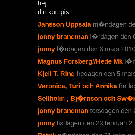
hej
din kompis
Jansson Uppsala
m�ndagen den
jonny brandman
l�rdagen den 6
jonny
l�rdagen den 6 mars 2010
Magnus Forsberg//Hede Mk
l�r
Kjell T. Ring
fredagen den 5 mars
Veronica, Turi och Annika
freda
Sellholm , Bj�rnson och Sw�
jonny brandman
torsdagen den 2
jonny
tisdagen den 23 februari 2