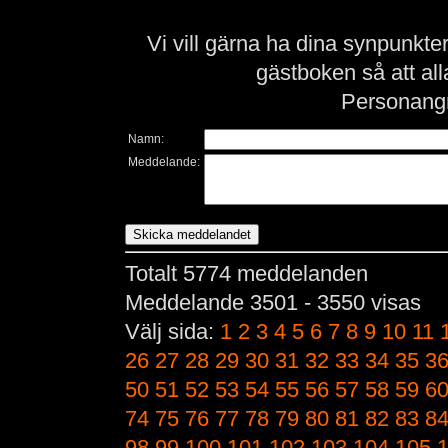
Vi vill gärna ha dina synpunkt
gästboken så att al
Personangr
Namn:
Meddelande:
Totalt 5774 meddelanden
Meddelande 3501 - 3550 visas
Välj sida:
1
2
3
4
5
6
7
8
9
10
11
26
27
28
29
30
31
32
33
34
35
3
50
51
52
53
54
55
56
57
58
59
6
74
75
76
77
78
79
80
81
82
83
8
98
99
100
101
102
103
104
105