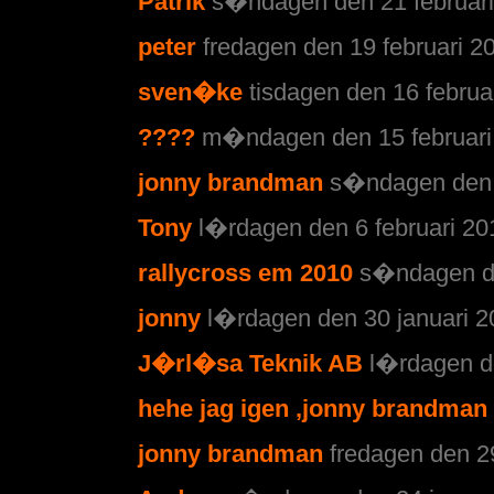
Patrik
s�ndagen den 21 februari
peter
fredagen den 19 februari 2
sven�ke
tisdagen den 16 februa
????
m�ndagen den 15 februari 
jonny brandman
s�ndagen den 7
Tony
l�rdagen den 6 februari 20
rallycross em 2010
s�ndagen de
jonny
l�rdagen den 30 januari 2
J�rl�sa Teknik AB
l�rdagen de
hehe jag igen ,jonny brandman
jonny brandman
fredagen den 29