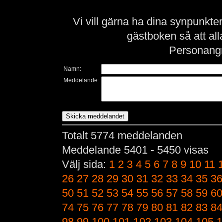
Vi vill gärna ha dina synpunkt
gästboken så att al
Personangr
Namn:
Meddelande:
Totalt 5774 meddelanden
Meddelande 5401 - 5450 visas
Välj sida:
1
2
3
4
5
6
7
8
9
10
11
26
27
28
29
30
31
32
33
34
35
3
50
51
52
53
54
55
56
57
58
59
6
74
75
76
77
78
79
80
81
82
83
8
98
99
100
101
102
103
104
105