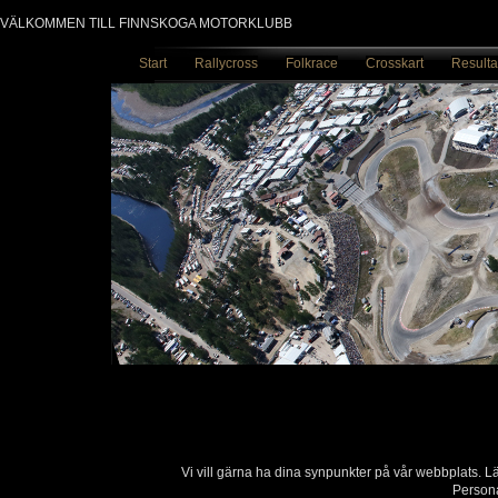
VÄLKOMMEN TILL FINNSKOGA MOTORKLUBB
Start
Rallycross
Folkrace
Crosskart
Resulta
Vi vill gärna ha dina synpunkter på vår webbplats. 
Persona