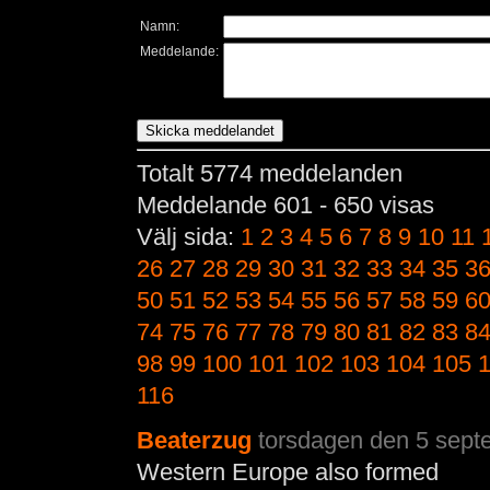
Namn:
Meddelande:
Totalt 5774 meddelanden
Meddelande 601 - 650 visas
Välj sida:
1
2
3
4
5
6
7
8
9
10
11
26
27
28
29
30
31
32
33
34
35
3
50
51
52
53
54
55
56
57
58
59
6
74
75
76
77
78
79
80
81
82
83
8
98
99
100
101
102
103
104
105
116
Beaterzug
torsdagen den 5 sept
Western Europe also formed