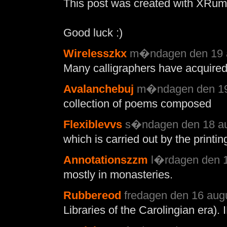
This post was created with XRum
Good luck :)
Wirelesszkx
m�ndagen den 19 a
Many calligraphers have acquire
Avalanchebuj
m�ndagen den 19 
collection of poems composed
Flexiblevvs
s�ndagen den 18 aug
which is carried out by the printin
Annotationszzm
l�rdagen den 1
mostly in monasteries.
Rubbereod
fredagen den 16 augu
Libraries of the Carolingian era). 