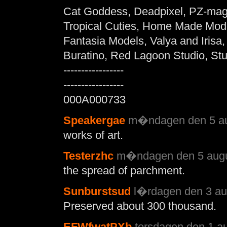
Cat Goddess, Deadpixel, PZ-ma
Tropical Cuties, Home Made Mo
Fantasia Models, Valya and Irisa
Buratino, Red Lagoon Studio, St
-----------------
-----------------
000A000733
Speakergae
m�ndagen den 5 aug
works of art.
Testerzhc
m�ndagen den 5 augus
the spread of parchment.
Sunburstsud
l�rdagen den 3 aug
Preserved about 300 thousand.
EFWfwatPXb
torsdagen den 1 au