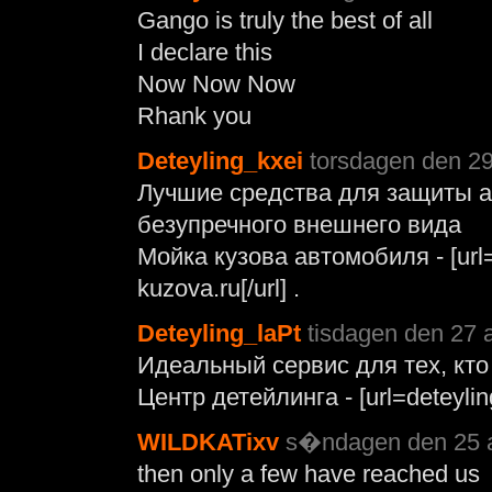
Gango is truly the best of all
I declare this
Now Now Now
Rhank you
Deteyling_kxei
torsdagen den 29
Лучшие средства для защиты а
безупречного внешнего вида
Мойка кузова автомобиля - [url=
kuzova.ru[/url] .
Deteyling_laPt
tisdagen den 27 
Идеальный сервис для тех, кто
Центр детейлинга - [url=deteyling
WILDKATixv
s�ndagen den 25 a
then only a few have reached us