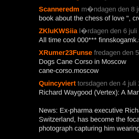
Scanneredm
m�ndagen den 8 jul
book about the chess of love ", c
ZKluKWSiia
l�rdagen den 6 juli
All time cool 000*** finnskogamk
XRumer23Funse
fredagen den 5 
Dogs Cane Corso in Moscow
cane-corso.moscow
Quincyviert
torsdagen den 4 juli
Richard Waygood (Vertex): A Ma
News: Ex-pharma executive Rich
Switzerland, has become the focal
photograph capturing him wearin