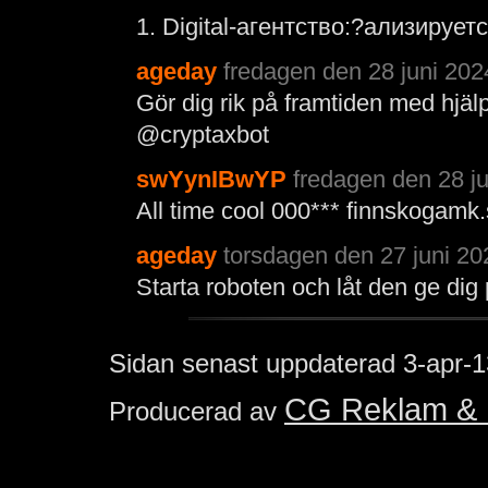
1. Digital-агентство:?ализируе
ageday
fredagen den 28 juni 202
Gör dig rik på framtiden med hjälp
@cryptaxbot
swYynIBwYP
fredagen den 28 ju
All time cool 000*** finnskogamk
ageday
torsdagen den 27 juni 20
Starta roboten och låt den ge di
Sidan senast uppdaterad
3-apr-1
CG Reklam & 
Producerad av