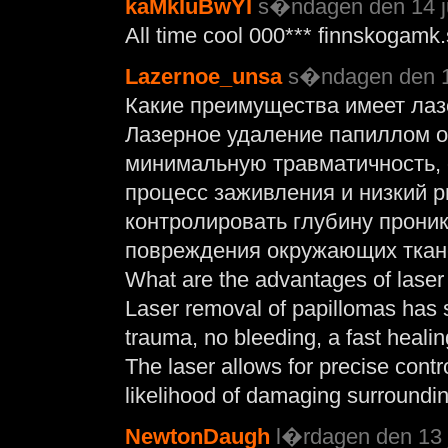
kaMkIuBwYI
s�ndagen den 14 ju
All time cool 000*** finnskogamk
Lazernoe_unsa
s�ndagen den 14
Какие преимущества имеет ла
Лазерное удаление папиллом 
минимальную травматичность, 
процесс заживления и низкий р
контролировать глубину проник
повреждения окружающих ткане
What are the advantages of laser
Laser removal of papillomas has 
trauma, no bleeding, a fast healin
The laser allows for precise contr
likelihood of damaging surroundin
NewtonDaugh
l�rdagen den 13 j