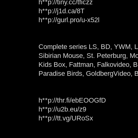
h**p://tiny.cc/tficzz
h**p://j1d.ca/8T
h**p://gurl.pro/u-x52l
Complete series LS, BD, YWM, Li
Sibirian Mouse, St. Peterburg, 
Kids Box, Fattman, Falkovideo, B
Paradise Birds, GoldbergVideo, 
h**p://thr.fi/ebEOOGfD
h**p://u2b.eu/z9
h**p://tt.vg/URoSx