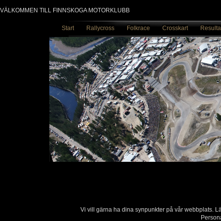
VÄLKOMMEN TILL FINNSKOGA MOTORKLUBB
Start
Rallycross
Folkrace
Crosskart
Resulta
Vi vill gärna ha dina synpunkter på vår webbplats. 
Persona