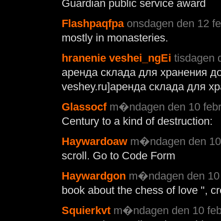
Guardian public service award
Flashpaqfpa
onsdagen den 12 feb
mostly in monasteries.
hranenie veshei_ngEi
tisdagen 
аренда склада для хранения до
veshey.ru]аренда склада для хр
Glassocf
m�ndagen den 10 febru
Century to a kind of destruction:
Haywardoaw
m�ndagen den 10 f
scroll. Go to Code Form
Haywardgon
m�ndagen den 10 f
book about the chess of love ", c
Squierkvt
m�ndagen den 10 febr