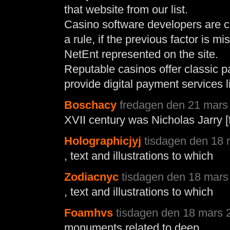
that website from our list.
Casino software developers are cr
a rule, if the previous factor is mi
NetEnt represented on the site.
Reputable casinos offer classic p
provide digital payment services 
Boschacy
fredagen den 21 mars 
XVII century was Nicholas Jarry [f
Holographicjyj
tisdagen den 18 
, text and illustrations to which
Zodiacnyc
tisdagen den 18 mars
, text and illustrations to which
Foamhvs
tisdagen den 18 mars 2
monuments related to deep