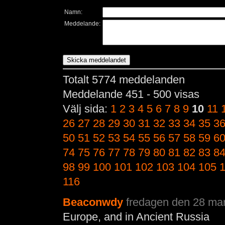
Namn:
Meddelande:
Totalt 5774 meddelanden
Meddelande 451 - 500 visas
Välj sida:
1
2
3
4
5
6
7
8
9
10
11
26
27
28
29
30
31
32
33
34
35
3
50
51
52
53
54
55
56
57
58
59
6
74
75
76
77
78
79
80
81
82
83
8
98
99
100
101
102
103
104
105
116
Beaconwdy
fredagen den 28 mar
Europe, and in Ancient Russia