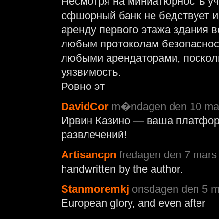
Несмотря на миниатюрность уч
офшорный банк не бедствует и 
аренду первого этажа здания 
любым протоколам безопаснос
любыми арендаторами, посколь
уязвимость.
Ровно эт
DavidCor
m�ndagen den 10 mars
Ирвин Казино — ваша платфор
развлечений!
Artisancpn
fredagen den 7 mars 
handwritten by the author.
Stanmoremkj
onsdagen den 5 ma
European glory, and even after