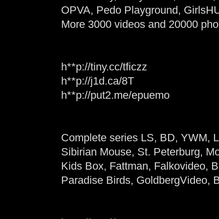
OPVA, Pedo Playground, GirlsHUB
More 3000 videos and 20000 phot
h**p://tiny.cc/tficzz
h**p://j1d.ca/8T
h**p://put2.me/epuemo
Complete series LS, BD, YWM, Li
Sibirian Mouse, St. Peterburg, 
Kids Box, Fattman, Falkovideo, B
Paradise Birds, GoldbergVideo, 