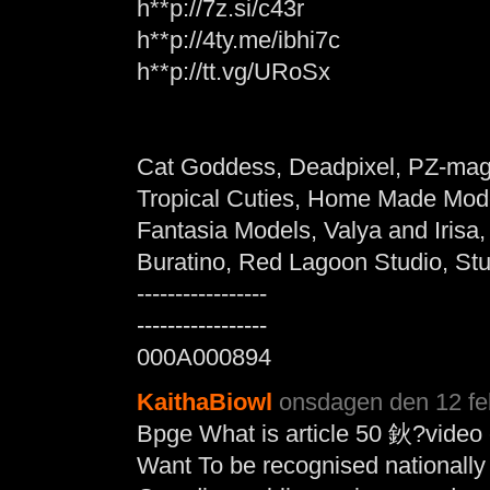
h**p://7z.si/c43r
h**p://4ty.me/ibhi7c
h**p://tt.vg/URoSx
Cat Goddess, Deadpixel, PZ-ma
Tropical Cuties, Home Made Mo
Fantasia Models, Valya and Irisa
Buratino, Red Lagoon Studio, St
-----------------
-----------------
000A000894
KaithaBiowl
onsdagen den 12 feb
Bpge What is article 50 鈥?video 
Want To be recognised nationally w