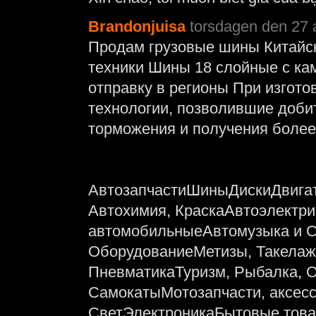
Brandonjuisa
torsdagen den 27 a
Продам грузовые шины Китайск
техники Шины 18 слойные с ка
отправку в регионы При изгот
технологии, позволившие доби
торможения и получения более
АвтозапчастиШиныДискиДвигат
Автохимия, КраскаАвтоэлектр
автомобильныеАвтомузыка и С
ОборудованиеМетизы, Такелаж
ПневматикаТуризм, Рыбалка, 
СамокатыМотозапчасти, аксес
СветЭлектроникаБытовые това