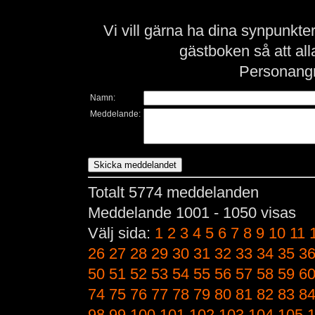
Vi vill gärna ha dina synpunkt
gästboken så att al
Personangr
Namn:
Meddelande:
Totalt 5774 meddelanden
Meddelande 1001 - 1050 visas
Välj sida:
1
2
3
4
5
6
7
8
9
10
11
26
27
28
29
30
31
32
33
34
35
3
50
51
52
53
54
55
56
57
58
59
6
74
75
76
77
78
79
80
81
82
83
8
98
99
100
101
102
103
104
105