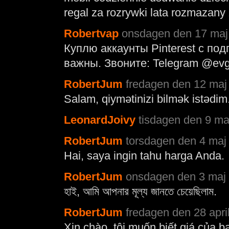
regal za rozrywki lata rozmazany
Robertvap
onsdagen den 17 maj 
Куплю аккаунты Pinterest с по
важны. Звоните: Telegrаm @ev
RobertJum
fredagen den 12 maj 
Salam, qiymətinizi bilmək istədim
LeonardJoivy
tisdagen den 9 ma
RobertJum
torsdagen den 4 maj 
Hai, saya ingin tahu harga Anda.
RobertJum
onsdagen den 3 maj 
হাই, আমি আপনার মূল্য জানতে চেয়েছিলাম.
RobertJum
fredagen den 28 apri
Xin chào, tôi muốn biết giá của b