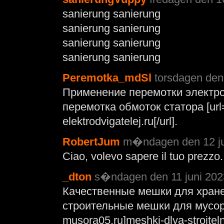
sanierung sanierung
sanierung sanierung
sanierung sanierung
sanierung sanierung
Peremotka_mdSl
torsdagen den 
Применение перемотки электр
перемотка обмоток статора [url=
elektrodvigatelej.ru[/url].
RobertJum
m�ndagen den 12 jun
Ciao, volevo sapere il tuo prezzo.
_dton
s�ndagen den 11 juni 2023
Качественные мешки для хране
строительные мешки для мусора 
musora05.ru]meshki-dlya-stroiteln