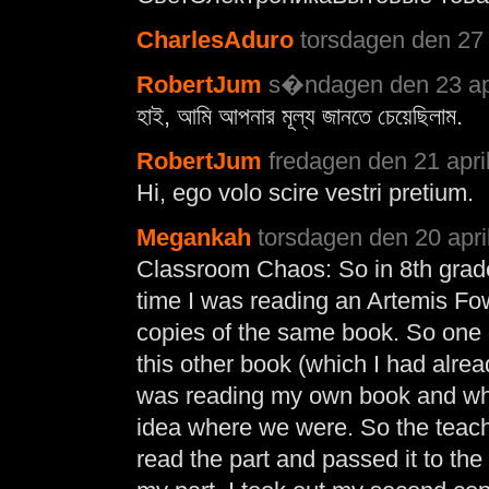
CharlesAduro
torsdagen den 27 
RobertJum
s�ndagen den 23 apr
হাই, আমি আপনার মূল্য জানতে চেয়েছিলাম.
RobertJum
fredagen den 21 apri
Hi, ego volo scire vestri pretium.
Megankah
torsdagen den 20 apri
Classroom Chaos: So in 8th grade 
time I was reading an Artemis Fo
copies of the same book. So one 
this other book (which I had alread
was reading my own book and when
idea where we were. So the teach
read the part and passed it to the 