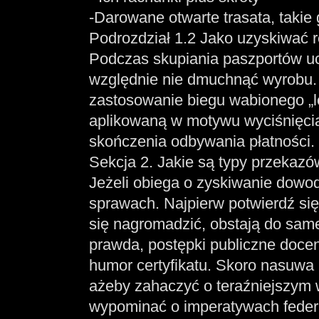
-Darowane otwarte trasata, taki
Podrozdział 1.2 Jako uzyskiwać r
Podczas skupiania paszportów uc
względnie nie dmuchnąć wyrobu.
zastosowanie biegu wabionego „lo
aplikowaną w motywu wyciśnięcia
skończenia odbywania płatności.
Sekcja 2. Jakie są typy przekazó
Jeżeli obiega o zyskiwanie dowo
sprawach. Najpierw potwierdź się
się nagromadzić, obstają do same
prawda, postępki publiczne docenia
humor certyfikatu. Skoro nasuwa
ażeby zahaczyć o teraźniejszym 
wypominać o imperatywach federa