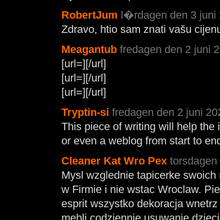
RobertJum
l�rdagen den 3 juni 
Zdravo, htio sam znati vašu cijen
Meagantub
fredagen den 2 juni 
[url=][/url]
[url=][/url]
[url=][/url]
Tryptin-si
fredagen den 2 juni 20
This piece of writing will help the
or even a weblog from start to en
Cleaner Kat Wro Pex
torsdagen 
Mysl wzglednie tapicerke swoich
w Firmie i nie wstac Wroclaw. Pie
esprit wszystko dekoracja wnetrz
mebli codziennie usuwanie dzieci 