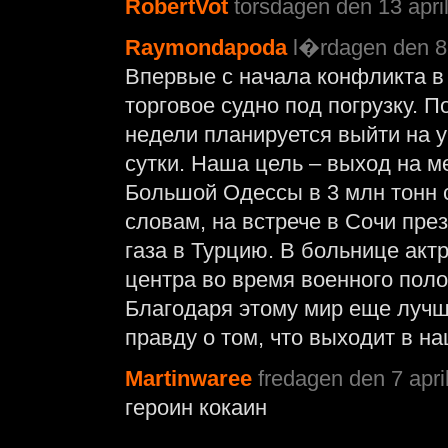
RobertVot
torsdagen den 13 april
Raymondapoda
l�rdagen den 8 
Впервые с начала конфликта в
торговое судно под погрузку. П
недели планируется выйти на у
сутки. Наша цель – выход на 
Большой Одессы в 3 млн тонн 
словам, на встрече в Сочи пре
газа в Турцию. В больнице акт
центра во время военного пол
Благодаря этому мир еще лучш
правду о том, что выходит в на
Martinwaree
fredagen den 7 apri
героин кокаин