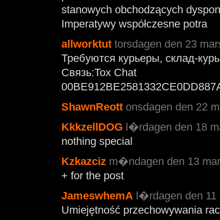
stanowych obchodzących dyspon
Imperatywy współczesne potra
allworktut
torsdagen den 23 mars
Требуются курьеры, склад-курь
Связь:Tox Chat
00BE912BE2581332CE0DD887
ShawnReott
onsdagen den 22 ma
KkkzellDOG
l�rdagen den 18 ma
nothing special
Kzkazciz
m�ndagen den 13 mars
+ for the post
JameswhemA
l�rdagen den 11 
Umiejętność przechowywania ra