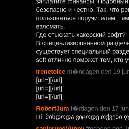
заплатите финансы. Подобный 
безопасно и честно. Так, что 
пользоваться поручителем, тем
взломать.
Где отыскать хакерский софт?
В специализированном разделе
существует специальный разд
soft отлично поможет тем, кто 
Irenetoice
m�ndagen den 19 juni
[url=][/url]
[url=][/url]
[url=][/url]
RobertJum
l�rdagen den 17 juni
Hi, მინდოდა ვიცოდე თქვენი ფ
sanierungVuppy
fredagen den 16