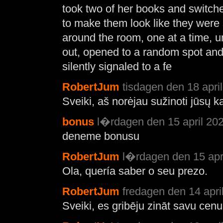
took two of her books and switch
to make them look like they were 
around the room, one at a time, u
out, opened to a random spot and j
silently signaled to a fe
RobertJum
tisdagen den 18 april
Sveiki, aš norėjau sužinoti jūsų k
bonus
l�rdagen den 15 april 202
deneme bonusu
RobertJum
l�rdagen den 15 apri
Ola, quería saber o seu prezo.
RobertJum
fredagen den 14 apri
Sveiki, es gribēju zināt savu cenu