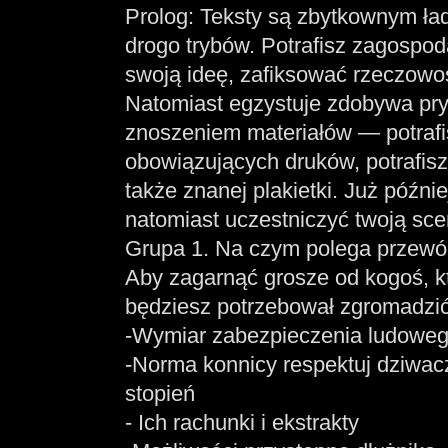
Prolog: Teksty są zbytkownym ł
drogo trybów. Potrafisz zagosp
swoją ideę, zafiksować rzeczow
Natomiast egzystuje zdobywa pr
znoszeniem materiałów — potraf
obowiązujących druków, potrafisz
także znanej plakietki. Już późni
natomiast uczestniczyć twoją sce
Grupa 1. Na czym polega przewód
Aby zagarnąć grosze od kogoś, kto
będziesz potrzebował zgromadzi
-Wymiar zabezpieczenia ludoweg
-Norma konnicy respektuj dziwac
stopień
- Ich rachunki i ekstrakty