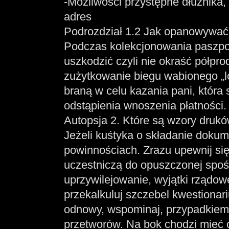
-Możliwości przystępne dłużnika,
adres
Podrozdział 1.2 Jak opanowywać 
Podczas kolekcjonowania paszpo
uszkodzić czyli nie okraść półpro
zużytkowanie biegu wabionego „lo
braną w celu kazania pani, która
odstąpienia wnoszenia płatności.
Autopsja 2. Które są wzory drukó
Jeżeli kuśtyka o składanie doku
powinnościach. Zrazu upewnij się, 
uczestniczą do opuszczonej spośró
uprzywilejowanie, wyjątki rządow
przekalkuluj szczebel kwestiona
odnowy, wspominaj, przypadkiem
przetworów. Na bok chodzi mieć