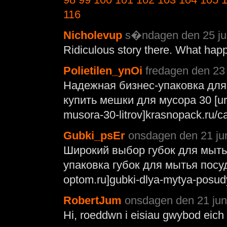
116
Nicholevup
s�ndagen den 25 jun
Ridiculous story there. What hap
Polietilen_ynOi
fredagen den 23 
Надежная бизнес-упаковка для
купить мешки для мусора 30 [url
musora-30-litrov]krasnopack.ru/ca
Gubki_psEr
onsdagen den 21 jun
Широкий выбор губок для мыть
упаковка губок для мытья посуд
optom.ru]gubki-dlya-mytya-posudy
RobertJum
onsdagen den 21 juni
Hi, roeddwn i eisiau gwybod eich 