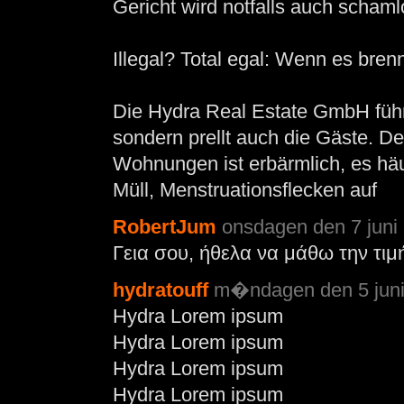
Gericht wird notfalls auch schaml
Illegal? Total egal: Wenn es brenn
Die Hydra Real Estate GmbH führt
sondern prellt auch die Gäste. D
Wohnungen ist erbärmlich, es hä
Müll, Menstruationsflecken auf
RobertJum
onsdagen den 7 juni 
Γεια σου, ήθελα να μάθω την τιμ
hydratouff
m�ndagen den 5 juni 
Hydra Lorem ipsum
Hydra Lorem ipsum
Hydra Lorem ipsum
Hydra Lorem ipsum