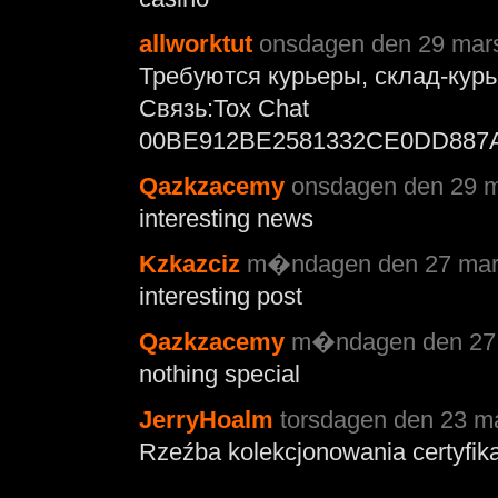
allworktut
onsdagen den 29 mars
Требуются курьеры, склад-курь
Связь:Tox Chat
00BE912BE2581332CE0DD887
Qazkzacemy
onsdagen den 29 m
interesting news
Kzkazciz
m�ndagen den 27 mars
interesting post
Qazkzacemy
m�ndagen den 27 
nothing special
JerryHoalm
torsdagen den 23 ma
Rzeźba kolekcjonowania certyfik