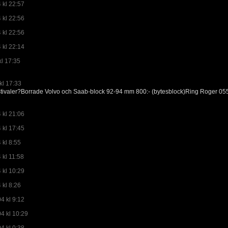
 kl 22:57
 kl 22:56
 kl 22:56
 kl 22:14
kl 17:35
kl 17:33
stivaler?Borrade Volvo och Saab-block 92-94 mm 800:- (bytesblock)Ring Roger 055
 kl 21:06
 kl 17:45
 kl 8:55
 kl 11:58
 kl 10:29
 kl 8:26
4 kl 9:12
4 kl 10:29