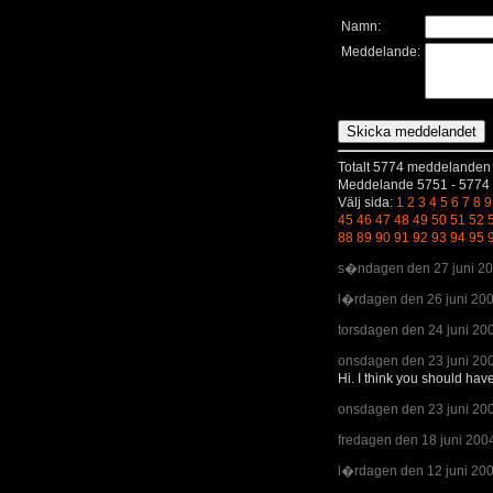
Namn:
Meddelande:
Totalt 5774 meddelanden
Meddelande 5751 - 5774 
Välj sida:
1
2
3
4
5
6
7
8
9
45
46
47
48
49
50
51
52
88
89
90
91
92
93
94
95
s�ndagen den 27 juni 20
l�rdagen den 26 juni 200
torsdagen den 24 juni 200
onsdagen den 23 juni 200
Hi. I think you should hav
onsdagen den 23 juni 200
fredagen den 18 juni 2004
l�rdagen den 12 juni 200