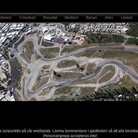
olkrace
Crosskart
Resultat
Medlem
Banan
Arkiv
Länkar
ina synpunkter på vår webbplats. Lämna kommentarer i gästboken så att alla besöka
Personangrepp accepteras inte!