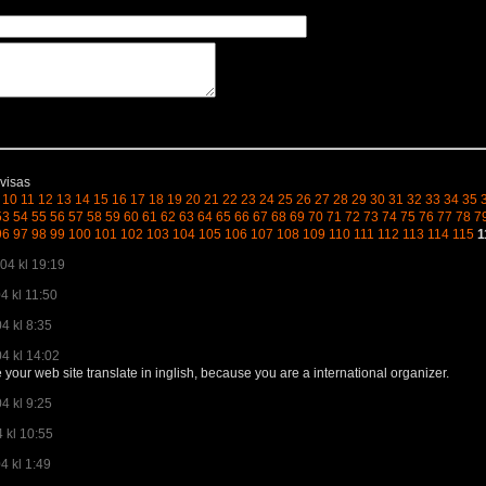
visas
10
11
12
13
14
15
16
17
18
19
20
21
22
23
24
25
26
27
28
29
30
31
32
33
34
35
53
54
55
56
57
58
59
60
61
62
63
64
65
66
67
68
69
70
71
72
73
74
75
76
77
78
7
96
97
98
99
100
101
102
103
104
105
106
107
108
109
110
111
112
113
114
115
1
04 kl 19:19
4 kl 11:50
4 kl 8:35
4 kl 14:02
e your web site translate in inglish, because you are a international organizer.
4 kl 9:25
 kl 10:55
4 kl 1:49